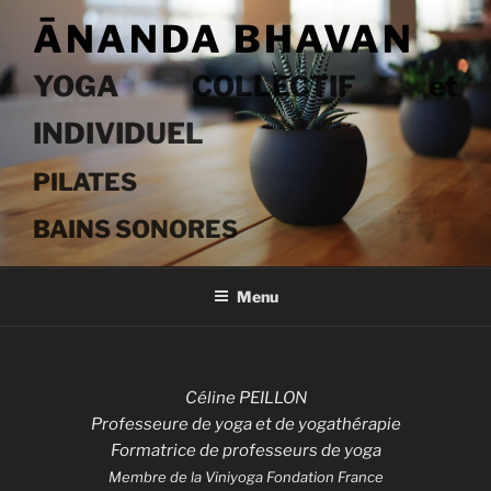
Aller
ĀNANDA BHAVAN
au
contenu
YOGA COLLECTIF et
principal
INDIVIDUEL
Menu
Céline PEILLON
Professeure de yoga et de yogathérapie
Formatrice de professeurs de yoga
Membre de la Viniyoga Fondation France